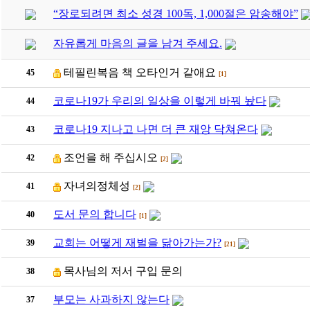
“장로되려면 최소 성경 100독, 1,000절은 암송해야”
자유롭게 마음의 글을 남겨 주세요.
테필린복음 책 오타인거 같애요
45
[1]
코로나19가 우리의 일상을 이렇게 바꿔 놨다
44
코로나19 지나고 나면 더 큰 재앙 닥쳐온다
43
조언을 해 주십시오
42
[2]
자녀의정체성
41
[2]
도서 문의 합니다
40
[1]
교회는 어떻게 재벌을 닮아가는가?
39
[21]
목사님의 저서 구입 문의
38
부모는 사과하지 않는다
37