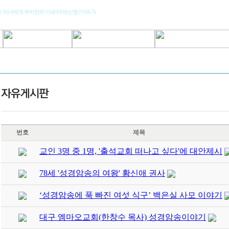
 자녀에게 부지런히 가르치며(신명기 6:6-7)
번호
제목
교인 3명 중 1명, '출석교회 떠나고 싶다'에 대안제시
78세 '성경암송의 여왕' 황신애 권사
‘성경암송에 푹 빠진 여섯 식구’ 백은실 사모 이야기
대구 엠마오교회(한창수 목사) 성경암송이야기