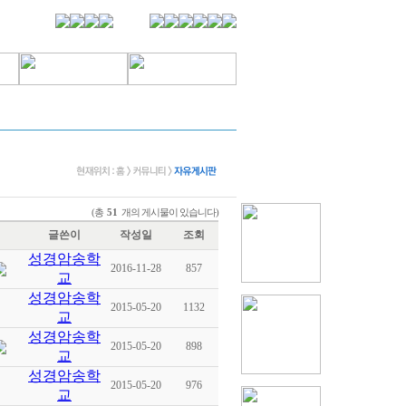
(총
개의 게시물이 있습니다)
51
글쓴이
작성일
조회
성경암송학
2016-11-28
857
교
성경암송학
2015-05-20
1132
교
성경암송학
2015-05-20
898
교
성경암송학
2015-05-20
976
교