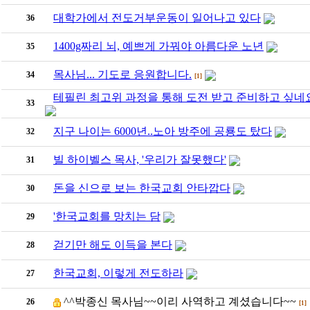
대학가에서 전도거부운동이 일어나고 있다
36
1400g짜리 뇌, 예쁘게 가꿔야 아름다운 노년
35
목사님... 기도로 응원합니다.
34
[1]
테필린 최고위 과정을 통해 도전 받고 준비하고 싶네요
33
지구 나이는 6000년..노아 방주에 공룡도 탔다
32
빌 하이벨스 목사, '우리가 잘못했다'
31
돈을 신으로 보는 한국교회 안타깝다
30
'한국교회를 망치는 담
29
걷기만 해도 이득을 본다
28
한국교회, 이렇게 전도하라
27
^^박종신 목사님~~이리 사역하고 계셨습니다~~
26
[1]