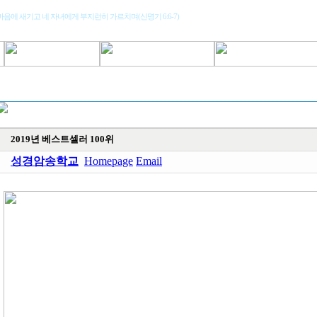
마음에 새기고 네 자녀에게 부지런히 가르치며(신명기 6:6-7)
2019년 베스트셀러 100위
성경암송학교
Homepage
Email