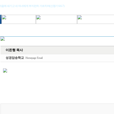
마음에 새기고 네 자녀에게 부지런히 가르치며(신명기 6:6-7)
이돈행 목사
성경암송학교
Homepage
Email