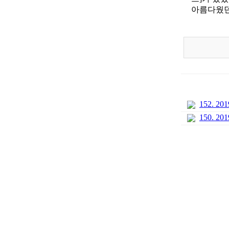
아름다웠던
152. 
150. 